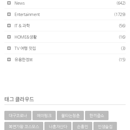
News
(642)
Entertainment
(1729)
IT & 과학
(56)
HOME&생활
(16)
TV 여행 맛집
(3)
유용한정보
(15)
태그 클라우드
대구코로나
에이핑크
불타는청춘
한끼줍쇼
복면가왕 코스모스
나혼자산다
손흥민
인생술집