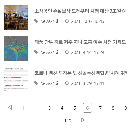
소상공인 손실보상 모레부터 시행 예산 2조원 예
상
News/사회
2021. 10. 6. 16:46
태풍 찬투 경로 제주 지나 고흥 여수 사천 거제도
부산 앞바다 통과
News/사회
2021. 9. 14. 13:29
코로나 백신 부작용 '급성골수성백혈병' 사례 9건
확인
News/사회
2021. 8. 29. 13:44
1
···
3
4
5
6
7
8
9
···
129