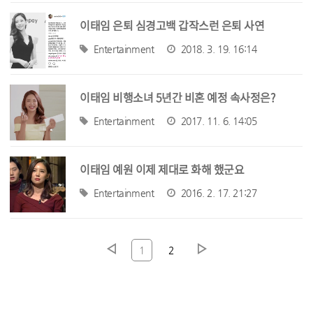
이태임 은퇴 심경고백 갑작스런 은퇴 사연
Entertainment
2018. 3. 19. 16:14
이태임 비행소녀 5년간 비혼 예정 속사정은?
Entertainment
2017. 11. 6. 14:05
이태임 예원 이제 제대로 화해 했군요
Entertainment
2016. 2. 17. 21:27
1
2