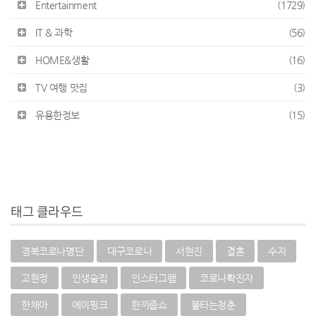
Entertainment
(1729)
IT & 과학
(56)
HOME&생활
(16)
TV 여행 맛집
(3)
유용한정보
(15)
태그 클라우드
경북코로나명단
대구코로나
서현진
결혼
수지
고현정
인생술집
인스타그램
코로나확진자
한채아
에이핑크
한끼줍쇼
불타는청춘