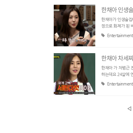
한채아 인생술
한채아가 인생술집에
정으로 화제가 된 
털털한 성격의 초절
Entertainment
한채아 차세찌
한채아 가 차범근 
하는데요 24살에 
지 순심이와 털털한
Entertainment