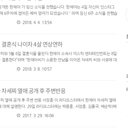
남겨둔 한채아 가 임신 소식을 전했습니다. 한채아는 4일 자신의 인스타그
현재 6주차에 접어든 예비 엄마가 되었습니다." 라며 임신 6주 소식을 전했습
 소속사 미스틱엔터테인먼트 도 한채아 임신 소식에 대해 "한채아의 ...
2018. 4. 4. 13:54
 결혼식 나이차 4살 연상연하
찌와 5월 6일 결혼식을 올린다.한채아 소속사 미스틱 엔터테인먼트는 8일
 결혼한다”라며 “한채아씨가 소중한 만남을 이어온 차세찌 씨와 서로에 대
바탕으로 평생의 동반자가 될 것을 약속했습니다” 라고 밝혔습니다. 한채...
2018. 3. 8. 10:57
 차세찌 열애 공개 후 주변반응
B
찌 열애 공개 후 주변 반응 서장훈 이 라디오스타에서 한채아 차세찌 열애
 대해 설명한다. 29일 라디오스타에는 박중훈, 서장훈, 김흥국, 배순탁(배
째 작가) 가 출연한다. 이자리에서 서장훈은 최근 한채아가 이상...
2017. 3. 29. 16:04