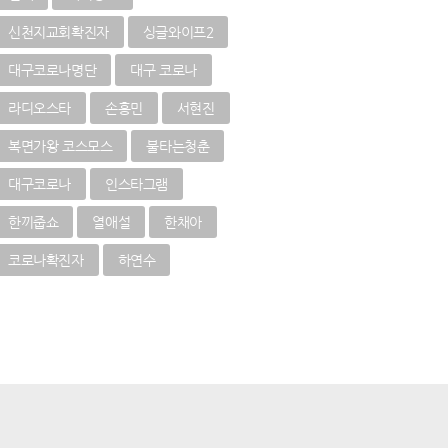
신천지교회확진자
싱글와이프2
대구코로나명단
대구 코로나
라디오스타
손흥민
서현진
복면가왕 코스모스
불타는청춘
대구코로나
인스타그램
한끼줍쇼
열애설
한채아
코로나확진자
하연수