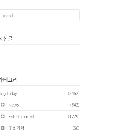
최신글
카테고리
log Today
(2462)
News
(642)
Entertainment
(1729)
IT & 과학
(56)