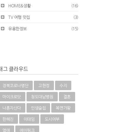
HOME&생활
(16)
TV 여행 맛집
(3)
유용한정보
(15)
태그 클라우드
경북코로나명단
고현정
수지
마이크로닷
청도대남병원
결혼
나혼자산다
인생술집
복면가왕
한혜진
이태임
도시어부
열애
에이핑크