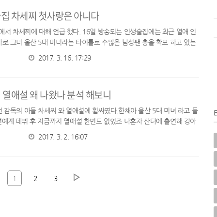
집 차세찌 첫사랑은 아니다
서 차세찌에 대해 언급 했다. 16일 방송되는 인생술집에는 최근 열애 인
바로 그녀 울산 5대 미녀라는 타이틀로 수많은 남성팬 층을 확보 하고 있는
정 핵미모 스타 한채아가 출연한다. 한채아의 털털한 성격은 ‘나 혼자...
2017. 3. 16. 17:29
 열애설 왜 나왔나 분석 해보니
전 감독의 아들 차세찌 와 열애설에 휩싸였다.한채아 울산 5대 미녀 라고 들
연예계 데뷔 후 지금까지 열애설 한번도 없었죠 나혼자 산다에 출연해 강아
 매력의 솔로 생활을 공개하며 만인의 연인이 되었는데요그런 한채아가 ...
2017. 3. 2. 16:07
1
2
3