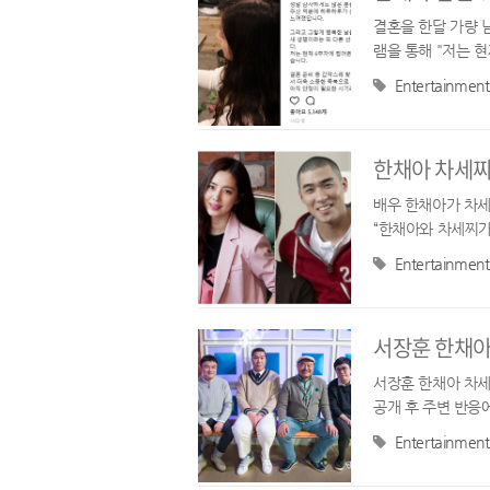
결혼을 한달 가량 
램을 통해 "저는 
니다. 또한 한채아
Entertainment
한채아 차세찌
배우 한채아가 차세
“한채아와 차세찌가
한 사랑과 신뢰를 
Entertainment
서장훈 한채아
서장훈 한채아 차세
공개 후 주변 반응에
철수 음악캠프 10년
Entertainment