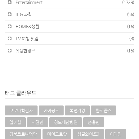
Entertainment
(1729)
IT & 과학
(56)
HOME&생활
(16)
TV 여행 맛집
(3)
유용한정보
(15)
태그 클라우드
코로나확진자
에이핑크
복면가왕
한끼줍쇼
열애설
서현진
청도대남병원
손흥민
경북코로나명단
마이크로닷
싱글와이프2
이태임