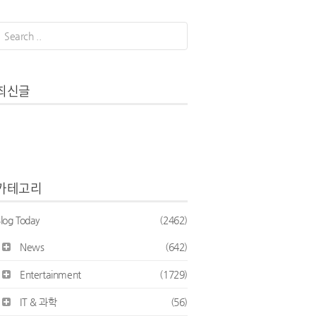
최신글
카테고리
log Today
(2462)
News
(642)
Entertainment
(1729)
IT & 과학
(56)