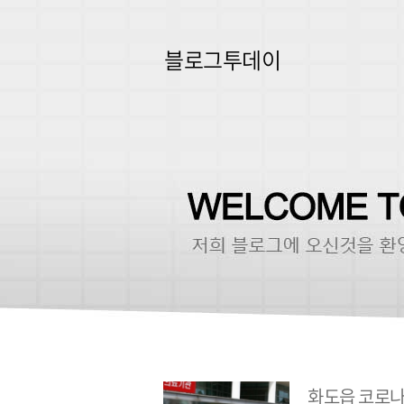
블로그투데이
화도읍 코로나