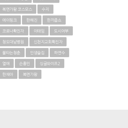
복면가왕 코스모스
수지
에이핑크
한혜진
한끼줍쇼
코로나확진자
이태임
도시어부
청도대남병원
신천지교회확진자
불타는청춘
인생술집
하연수
열애
손흥민
싱글와이프2
한채아
복면가왕