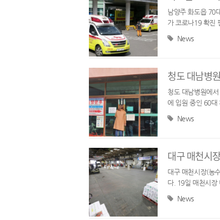
남양주 화도읍 70대
가 코로나19 확진
으로 31번째 확진자
News
청도 대남병원
청도 대남병원에서 
에 입원 중인 60
혔습니다. (검사 결
News
대구 매천시장
대구 매천시장(농수
다. 19일 매천시
부류에근무 중이던 
News
혔고...