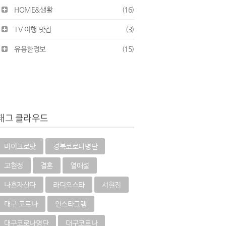
HOME&생활
(16)
TV 여행 맛집
(3)
유용한정보
(15)
태그 클라우드
마이크로닷
경북코로나명단
고현정
결혼
열애설
나혼자산다
라디오스타
서현진
대구 코로나
인스타그램
대구코로나명단
대구코로나