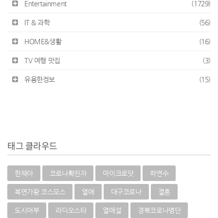
Entertainment
(1729)
IT & 과학
(56)
HOME&생활
(16)
TV 여행 맛집
(3)
유용한정보
(15)
태그 클라우드
한채아
코로나확진자
마이크로닷
하연수
복면가왕 코스모스
열애
대구코로나
결혼
도시어부
라디오스타
열애설
경북코로나명단