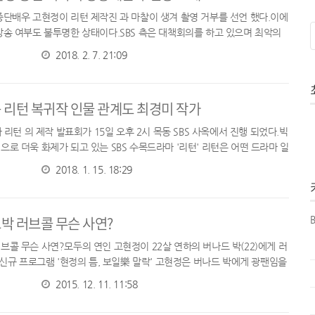
중단배우 고현정이 리턴 제작진 과 마찰이 생겨 촬영 거부를 선언 했다.이에
방송 여부도 불투명한 상태이다.SBS 측은 대책회의를 하고 있으며 최악의
교체 까지도 생각 하고 있다고 전했습니다.리턴 제작진 한 스태프에 ...
2018. 2. 7. 21:09
 리턴 복귀작 인물 관계도 최경미 작가
마 리턴 의 제작 발표회가 15일 오후 2시 목동 SBS 사옥에서 진행 되었다.빅
으로 더욱 화제가 되고 있는 SBS 수목드라마 '리턴' 리턴은 어떤 드라마 일
작진에 이야기 부터 들어보시죠리턴 주동민 감독"훌륭한 배...
2018. 1. 15. 18:29
박 러브콜 무슨 사연?
B
브콜 무슨 사연?모두의 연인 고현정이 22살 연하의 버나드 박(22)에게 러
 신규 프로그램 '현정의 틈, 보일樂 말락' 고현정은 버나드 박에게 광팬임을
드러냈다.현정의 틈, 보일樂 말락 은 고현정의 도쿄여행 과 ...
2015. 12. 11. 11:58