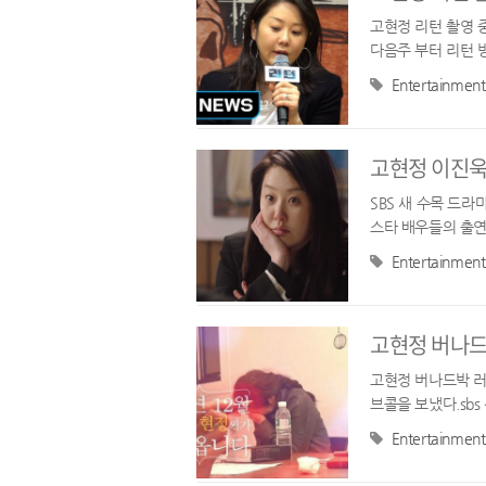
고현정 리턴 촬영 
다음주 부터 리턴 
상황에는 고현정을 
Entertainment
고현정 이진욱
SBS 새 수목 드라
스타 배우들의 출연
까?먼저 리턴의 제
Entertainment
고현정 버나드
고현정 버나드박 러
브콜을 보냈다.sbs
자처하며 큰 호감을 
Entertainment