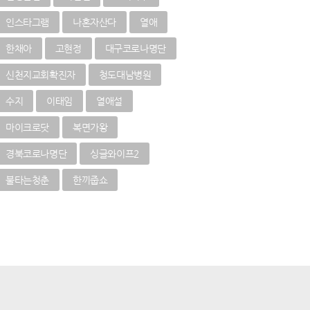
인스타그램
나혼자산다
열애
한채아
고현정
대구코로나명단
신천지교회확진자
청도대남병원
수지
이태임
열애설
마이크로닷
복면가왕
경북코로나명단
싱글와이프2
불타는청춘
한끼줍쇼