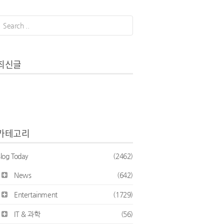
최신글
카테고리
log Today
(2462)
News
(642)
Entertainment
(1729)
IT & 과학
(56)