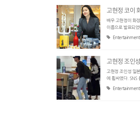
고현정 코이 
배우 고현정이 화장
이름으로 발표되었다
(KoY)' 단독입점
Entertainment
고현정 조인성
고현정 조인성 일본
에 휩싸였다. SN
눌러쓰고 배낭을 메고
Entertainment