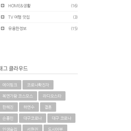
HOME&생활
(16)
TV 여행 맛집
(3)
유용한정보
(15)
태그 클라우드
에이핑크
코로나확진자
복면가왕 코스모스
라디오스타
한혜진
하연수
결혼
손흥민
대구코로나
대구 코로나
인생술집
서현진
도시어부